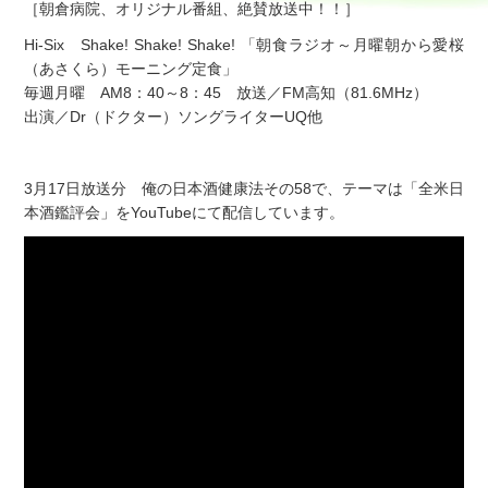
［朝倉病院、オリジナル番組、絶賛放送中！！］
Hi-Six Shake! Shake! Shake! 「朝食ラジオ～月曜朝から愛桜
（あさくら）モーニング定食」
毎週月曜 AM8：40～8：45 放送／FM高知（81.6MHz）
出演／Dr（ドクター）ソングライターUQ他
3月17日放送分 俺の日本酒健康法その58で、テーマは「全米日
本酒鑑評会」をYouTubeにて配信しています。