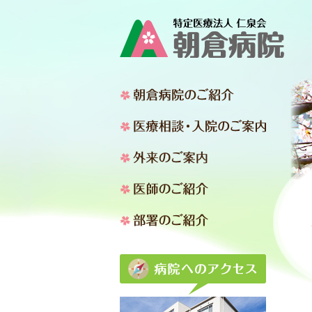
朝倉病院
医療相談
外来のご
医師のご
部署のご
アクセス