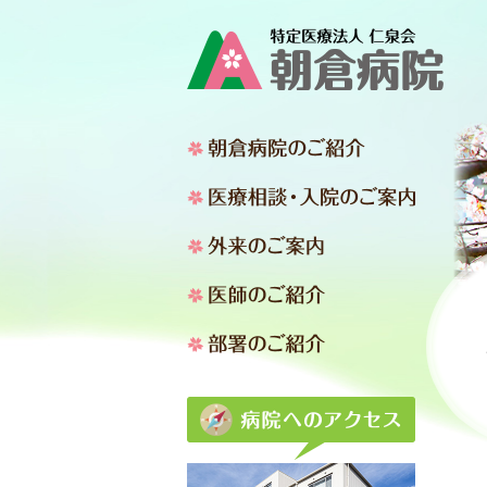
朝倉病院
医療相談
外来のご
医師のご
部署のご
アクセス