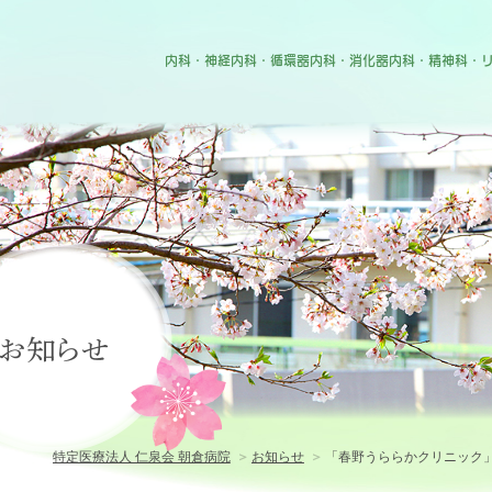
特定医療法人 仁泉会 朝倉病院
内科・神経内科・循環器内科・消化器内科・精神科・
のご紹介
・入院のご案内
お知らせ
案内
紹介
紹介
特定医療法人 仁泉会 朝倉病院
お知らせ
「春野うららかクリニック」