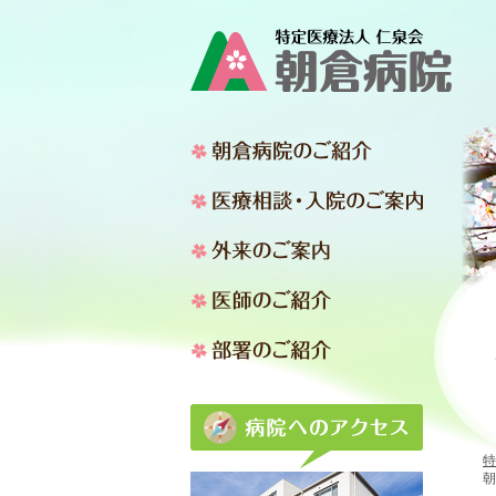
朝倉病院
医療相談
外来のご
医師のご
部署のご
アクセス
特
朝