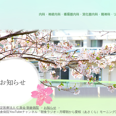
特定医療法人 仁泉会 朝倉病院
内科・神経内科・循環器内科・消化器内科・精神科・
のご紹介
・入院のご案内
お知らせ
案内
紹介
紹介
定医療法人 仁泉会 朝倉病院
お知らせ
倉病院YouTubeチャンネル「朝食ラジオ～月曜朝から愛桜（あさくら）モーニング