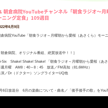
朝倉病院YouTubeチャンネル「朝食ラジオ～
ーニング定食」109週目
022年6月9日
朝倉病院YouTube「朝食ラジオ～月曜朝から愛桜（あさくら）モ
［朝倉病院、オリジナル番組、絶賛放送中！！］
i-Six Shake! Shake! Shake! 「朝食ラジオ～月曜朝から愛
毎週月曜 AM8：40～8：45 放送／FM高知（81.6MHz）
出演／Dr（ドクター）ソングライターUQ他
6月6日放送分 6月の楽曲について・曲名／「後手後手の歌」をYouT