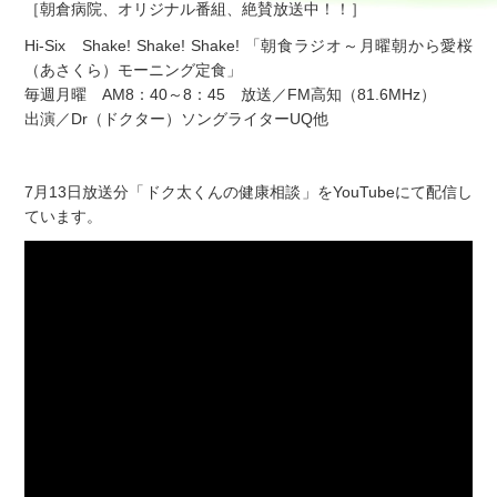
［朝倉病院、オリジナル番組、絶賛放送中！！］
Hi-Six Shake! Shake! Shake! 「朝食ラジオ～月曜朝から愛桜
（あさくら）モーニング定食」
毎週月曜 AM8：40～8：45 放送／FM高知（81.6MHz）
出演／Dr（ドクター）ソングライターUQ他
7月13日放送分「ドク太くんの健康相談」をYouTubeにて配信し
ています。