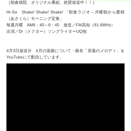
［朝倉病院、オリジナル番組、絶賛放送中！！］
Hi-Six Shake! Shake! Shake! 「朝食ラジオ～月曜朝から愛桜
（あさくら）モーニング定食」
毎週月曜 AM8：40～8：45 放送／FM高知（81.6MHz）
出演／Dr（ドクター）ソングライターUQ他
4月3日放送分 4月の楽曲について・曲名「若葉のメロディ」を
YouTubeにて配信しています。