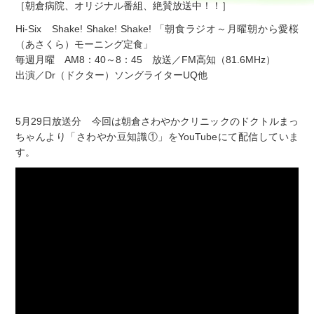
［朝倉病院、オリジナル番組、絶賛放送中！！］
Hi-Six Shake! Shake! Shake! 「朝食ラジオ～月曜朝から愛桜
（あさくら）モーニング定食」
毎週月曜 AM8：40～8：45 放送／FM高知（81.6MHz）
出演／Dr（ドクター）ソングライターUQ他
5月29日放送分 今回は朝倉さわやかクリニックのドクトルまっ
ちゃんより「さわやか豆知識①」をYouTubeにて配信していま
す。