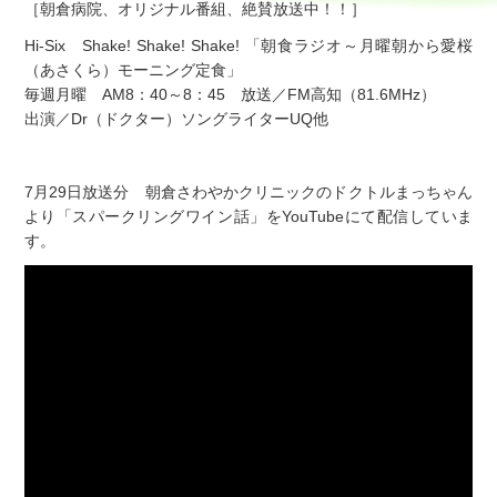
［朝倉病院、オリジナル番組、絶賛放送中！！］
Hi-Six Shake! Shake! Shake! 「朝食ラジオ～月曜朝から愛桜
（あさくら）モーニング定食」
毎週月曜 AM8：40～8：45 放送／FM高知（81.6MHz）
出演／Dr（ドクター）ソングライターUQ他
7月29日放送分 朝倉さわやかクリニックのドクトルまっちゃん
より「スパークリングワイン話」をYouTubeにて配信していま
す。